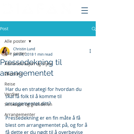
Post
Alle poster
Christin Lund
Alle poster
Jun 26, 2018
1 min read
Pressedekning til
Administrasjon og styre
arrangementet
Økonomi
Reise
Har du en strategi for hvordan du 
Verdier
skal få folk til å komme til 
arrangementet ditt?
Selskapet og gründeren
Arrangementer
Pressedekning er en fin måte å få 
blest om arrangementet på, og for å 
få dette er du nødt til å overbevise 