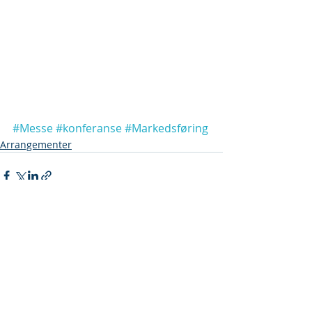
#Messe
#konferanse
#Markedsføring
Arrangementer
Recent Posts
See All