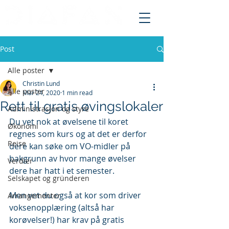
Post
Alle poster
Christin Lund
Alle poster
Mar 24, 2020
1 min read
Rett til gratis øvingslokaler
Administrasjon og styre
Du vet nok at øvelsene til koret 
Økonomi
regnes som kurs og at det er derfor 
Reise
dere kan søke om VO-midler på 
bakgrunn av hvor mange øvelser 
Verdier
dere har hatt i et semester.
Selskapet og gründeren
Men vet du også at kor som driver 
Arrangementer
voksenopplæring (altså har 
korøvelser!) har krav på gratis 