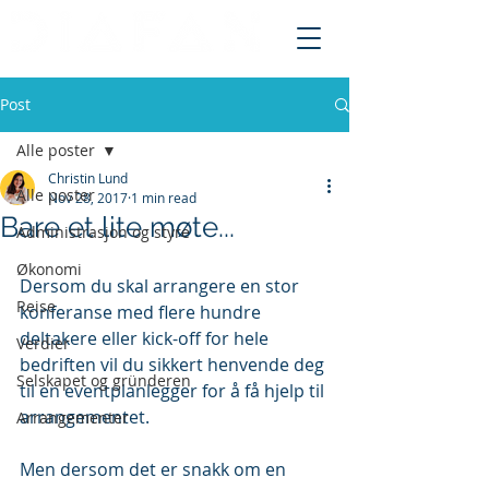
Post
Alle poster
Christin Lund
Alle poster
Nov 28, 2017
1 min read
Bare et lite møte...
Administrasjon og styre
Økonomi
Dersom du skal arrangere en stor 
Reise
konferanse med flere hundre 
deltakere eller kick-off for hele 
Verdier
bedriften vil du sikkert henvende deg 
Selskapet og gründeren
til en eventplanlegger for å få hjelp til 
arrangementet.
Arrangementer
Men dersom det er snakk om en 