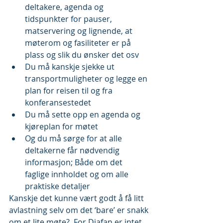
deltakere, agenda og 
tidspunkter for pauser, 
matservering og lignende, at 
møterom og fasiliteter er på 
plass og slik du ønsker det osv  
Du må kanskje sjekke ut 
transportmuligheter og legge en 
plan for reisen til og fra 
konferansestedet  
Du må sette opp en agenda og 
kjøreplan for møtet  
Og du må sørge for at alle 
deltakerne får nødvendig 
informasjon; Både om det 
faglige innholdet og om alle 
praktiske detaljer 
Kanskje det kunne vært godt å få litt 
avlastning selv om det ‘bare’ er snakk 
om et lite møte?  For Diafan er intet 